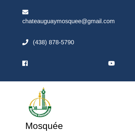
Skip
to
content
chateauguaymosquee@gmail.com
(438) 878-5790
Mosquée