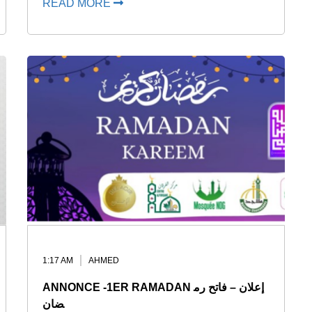
READ MORE
1:17 AM
AHMED
ANNONCE -1ER RAMADAN إعلان – فاتح رم
ضان