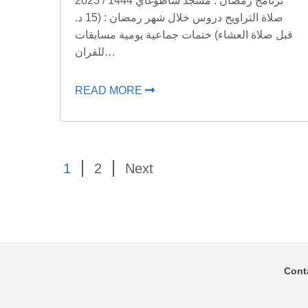
برنامج رمضان : مسجد شاطوغاي 1444 / 2023
صلاة التراويح دروس خلال شهر رمضان : (15 د.
قبل صلاة العشاء) ختمات جماعية يومية مسابقات
للقران…
READ MORE
1
2
Next
Cont