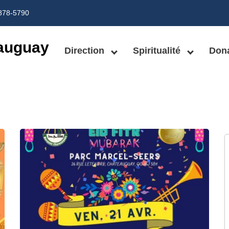
878-5790
auguay
Direction
Spiritualité
Don