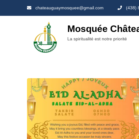
Skip
chateauguaymosquee@gmail.com
(438) 
to
content
Mosquée Châte
La spiritualité est notre priorité