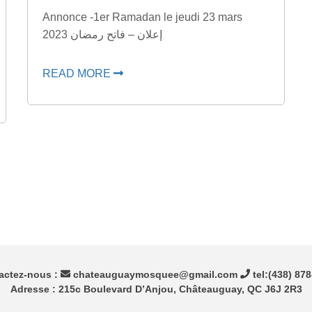
Annonce -1er Ramadan le jeudi 23 mars
2023 إعلان – فاتح رمضان
READ MORE
actez-nous :
chateauguaymosquee@gmail.com
tel:(438) 87
Adresse : 215c Boulevard D’Anjou, Châteauguay, QC J6J 2R3